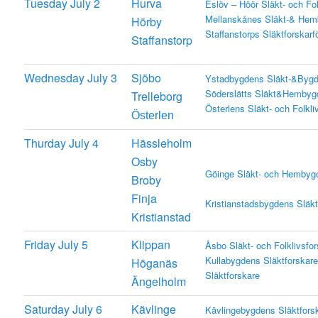
Tuesday July 2
Hurva
Eslöv – Höör Släkt- och Fol
Mellanskånes Släkt-& Hemb
Hörby
Staffanstorps Släktforskarf
Staffanstorp
Wednesday July 3
Sjöbo
Ystadbygdens Släkt-&Bygde
Söderslätts Släkt&Hembygd
Trelleborg
Österlens Släkt- och Folkli
Österlen
Thurday July 4
Hässleholm
Osby
Göinge Släkt- och Hembygd
Broby
Finja
Kristianstadsbygdens Släkt
Kristianstad
Friday July 5
Klippan
Åsbo Släkt- och Folklivsfo
Kullabygdens Släktforskar
Höganäs
Släktforskare
Ängelholm
Saturday July 6
Kävlinge
Kävlingebygdens Släktforsk