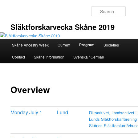
Skip
to
Searc
primary
content
Släktforskarvecka Skåne 2019
Main
Program
Skåne Ancestry Week
Current
Societies
menu
Contact
Skåne Information
Svenska / German
Overview
Monday July 1
Lund
Riksarkivet, Landsarkivet i
Lunds Släktforskarförening
Skånes Släktforskarförbun