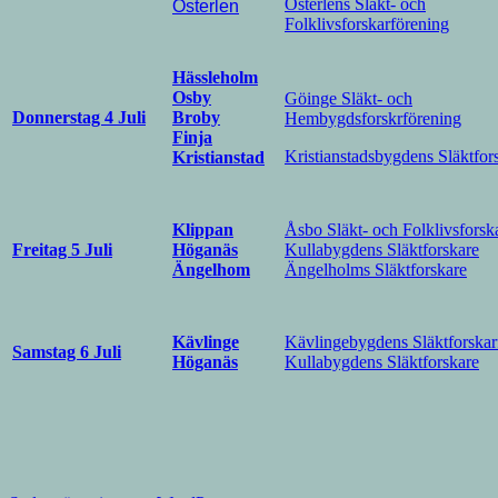
Österlens Släkt- och
Österlen
Folklivsforskarförening
Hässleholm
Osby
Göinge Släkt- och
Donnerstag 4 Juli
Broby
Hembygdsforskrförening
Finja
Kristianstadsbygdens Släktfor
Kristianstad
Åsbo Släkt- och Folklivsforsk
Klippan
Kullabygdens Släktforskare
Freitag 5 Juli
Höganäs
Ängelholms Släktforskare
Ängelhom
Kävlingebygdens Släktforskar
Kävlinge
Samstag 6 Juli
Kullabygdens Släktforskare
Höganäs