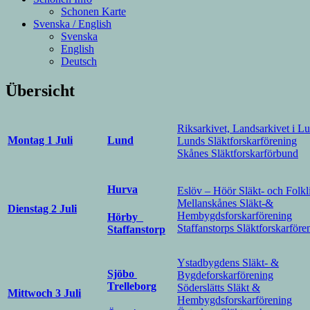
Schonen Karte
Svenska / English
Svenska
English
Deutsch
Übersicht
Riksarkivet, Landsarkivet i L
Montag 1 Juli
Lund
Lunds Släktforskarförening
Skånes Släktforskarförbund
Hurva
Eslöv – Höör Släkt- och Folkl
Mellanskånes Släkt-&
Dienstag 2 Juli
Hembygdsforskarförening
Hörby
Staffanstorps Släktforskarföre
Staffanstorp
Ystadbygdens Släkt- &
Sjöbo
Bygdeforskarförening
Trelleborg
Söderslätts Släkt &
Mittwoch 3 Juli
Hembygdsforskarförening